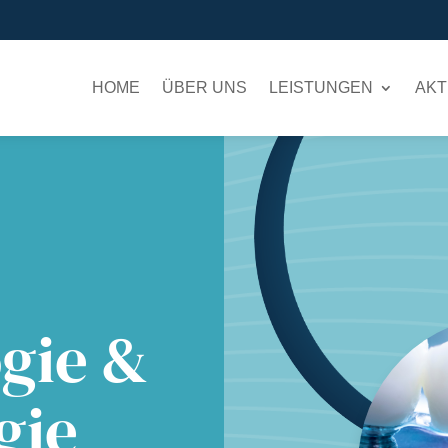
HOME
ÜBER UNS
LEISTUNGEN
AKT
gie &
gie