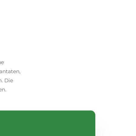
he
antaten,
. Die
en.