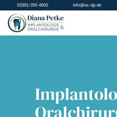
03391-350 4600
info@oc-dp.de
Implantolo
Oralchirur