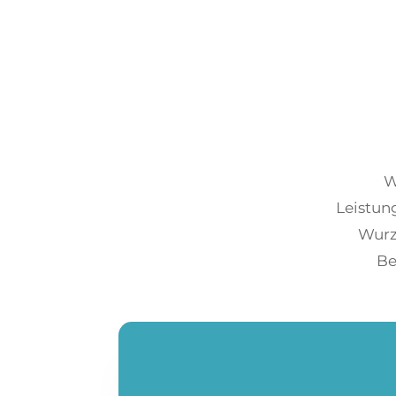
W
Leistun
Wurz
Be